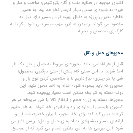
اشیای موجود در صنایع نفت و گاز؛ پتروشیمی؛ ساخت و ساز و
غیره؛ به شیوه ی سنتی دیگر کارساز نخواهد بود. به همین
خاطر؛ مدیران پروژه به دنبال بهینه ترین مسیر برای نیل به
مقصود می گردند. رسیدن به این مهم، میسر نمی شود مگر با به
کارگیری تخصص و تجربه.
مجوزهای حمل و نقل
قبل از هر اقدامی؛ باید مجوزهای مربوط به حمل و نقل یک بار
اخذ شوند. به این معنی که؛ پیش از حتی بارگیری محصول؛
شی یا هر چیزی؛ نیاز داریم تا با مشخص کردن نوع بار و
مسیری که باید پیموده شود؛ اقدام به اخذ مجوز کنیم. این
روند؛ بسته به شرایط؛ ممکن است بسیار پیچیده شود.
مجوزها، بسته به وزن؛ حجم و ارتفاع کالا یا شی مربوطه؛ در هر
کشوری بایستی از اداره ی راه و ترابری اخذ شوند. به طور دقیق
تر باید بیان کرد که؛ برای اخذ مجوز، با بیان خصوصیات آن و
ارائه ی مسیر پیشنهادی به اداره ی حمل و نقل؛ بررسی آغاز می
شود. این بررسی ها به این منظور انجام می گیرد که از صحیح