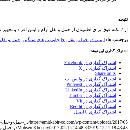
نتیجه
از 7 نکته فوق برای اطمینان از حمل و نقل آرام و ایمن افراد و تجهیزات بهره بگیرید.
برچسب ها:
ایمنی در حمل و نقل
,
جابجایی بارهای سنگین
,
حمل و نقل
اشتراک گذاری این نوشته
اشتراک گذاری در Facebook
اشتراک گذاری در X
Share on X
اشتراک گذاری در واتس اپ
اشتراک گذاری در Pinterest
اشتراک گذاری در LinkedIn
اشتراک گذاری در Tumblr
اشتراک گذاری در Vk
اشتراک گذاری در Reddit
اشتراک گذاری با ایمیل
https://amirkabir-co.com/wp-content/uploads/2017/05/در-حمل-و-نقل-سنگین-چه-نکات-ایمنی-را-رعایت-کنیم؟.jpg
2019-12-11 18:43:48
2017-05-15 14:48:33
Mohsen Khosravi
در حمل و 