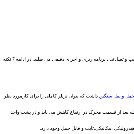
حمل و نقل با کامیون های بزرگ در فاصله حمل، امر دشواری است . انجام چنین وظیفه ای ، به منظور رسیدن به موفقیت و جلوگیری از آسیب و تصادف ، برنامه ریزی و اجرای دقیقی می طلبد. در ادامه 7 نکته
مل و نقل سنگین
داشت که بتوان تریلر کاملی را برای کارمورد نظر
فاصله بعد از قسمت محرک در ارتفاع کاهش می یابد و در پشت واحد
یدرولیکی ،مکانیکی،ثابت و قابل حمل وجود دارد.