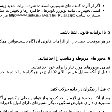
اگر از آلوده کننده های شیمیایی استفاده شود ، اثرات شدید ز
ایمنی تجهیزاتی مانند بولوزر ،لودرها ، خاکبردارها و تجهیزات
بیشتر به سایت http://www.rmto.ir/Pages/The_Rules.aspx مراجعه نمائید.
5- با الزامات قانونی آشنا باشید.
در هر موقعیت حمل بار ، از الزامات قانونی آن آگاه باشید.قوانین م
6- مجوز های مربوطه و مناسب را اخذ نمائید.
تمامی مجوزهای مورد نیاز را برای خود اخذ نمائید.
• قبل از آنکه وسایل عریض بالای 102 اینچ در بزرگراه ها یا جاده ها حرکت نمائید ، باید مجوز حمل و نقل وسایل سنگین مورد نیاز را اخذ نمایند.
7- قبل از دیگران در جاده حرکت کنید.
بعد از آنکه مجوزهای لازم را اخذ کردید و از قوانین محلی و کشوری آگ
مسیرهای دارای عوارض سنگین ، دیگر مسیرهای دارای انواع تاخیرات
در برخی از مسیرها ممکن است شما به یک راهنما احتیاج داشته