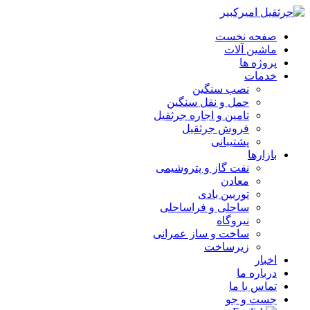
صفحه نخست
ماشین آلات
پروژه ها
خدمات
نصب سنگین
حمل و نقل سنگین
تامین و اجاره جرثقیل
فروش جرثقیل
پشتیبانی
بازارها
نفت گاز و پتروشیمی
معادن
توربین بادی
ساحلی و فراساحلی
نیروگاه
ساخت و ساز عمرانی
زیرساخت
اخبار
درباره ما
تماس با ما
جست و جو