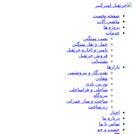
صفحه نخست
ماشین آلات
پروژه ها
خدمات
نصب سنگین
حمل و نقل سنگین
تامین و اجاره جرثقیل
فروش جرثقیل
پشتیبانی
بازارها
نفت گاز و پتروشیمی
معادن
توربین بادی
ساحلی و فراساحلی
نیروگاه
ساخت و ساز عمرانی
زیرساخت
اخبار
درباره ما
تماس با ما
جست و جو