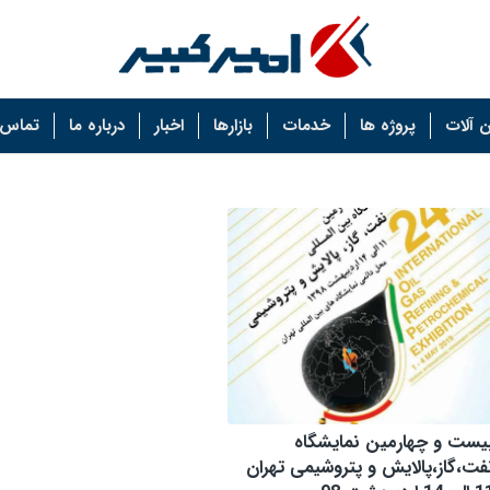
 آلات
پروژه ها
خدمات
بازارها
اخبار
درباره ما
تماس ب
یست و چهارمین نمایشگاه
فت،گاز،پالایش و پتروشیمی تهران