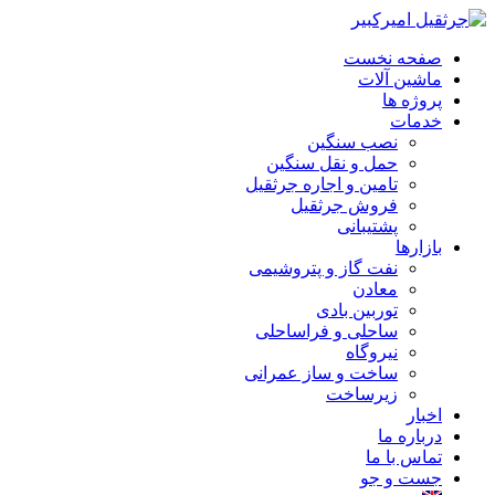
صفحه نخست
ماشین آلات
پروژه ها
خدمات
نصب سنگین
حمل و نقل سنگین
تامین و اجاره جرثقیل
فروش جرثقیل
پشتیبانی
بازارها
نفت گاز و پتروشیمی
معادن
توربین بادی
ساحلی و فراساحلی
نیروگاه
ساخت و ساز عمرانی
زیرساخت
اخبار
درباره ما
تماس با ما
جست و جو