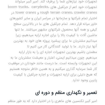
تجهیزات خود نیازهای شما را برطرف کند. امیر کبیر میتواند
تجهیزات خود اعم از جرثقیل های boom trucks، carrydecks،
rough terrain cranes، crawler cranes و tower cranes در
اختیار تمام شرکتها و سازمانها در سراسر ایران و سایر کشورهای
خاور میانه قرار دهد. تمام جرثقیل های ما در بالاترین سطح
کیفی و همه آنها محصول شرکتهای مشهور میباشند. ما تنها
ماشین آلات با کیفیت بالا را برای اجاره ارایه میدهیم، زیرا
میدانیم مشتریان ما برای پیشبرد پروژه های خود به بهترین
آنها نیاز دارند. ما با تولید کنندگانی کار می کنیم تا
مطمئن باشیم بهترین تجهیزات اجاره ای را به بازار ارایه
میدهیم. چون میدانیم ایمنی، اعتبار و معیشت مشتریان ما به
این تجهیزات وابسته است. ما درست مانند خودتان در موفقیت
کار شما سرمایه گذاری میکنیم و به همین خاطر متوجه هستیم
که هیج دلیلی برای ارایه تجهیزات و اجاره جرثقیل با کیفیت
پایین وجود ندارد.
تعمیر و نگهداری منظم و دوره ای
امیر کبیر تکنسین های ماهری را در اختیار دارد که به طور منظم