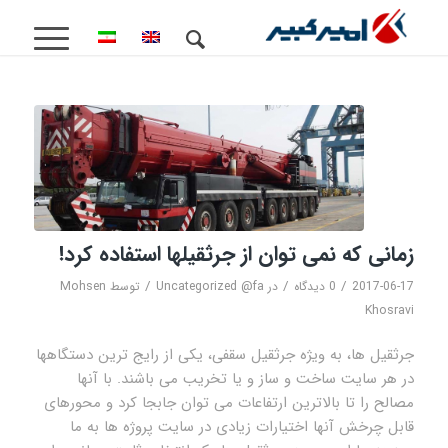
زمانی که نمی توان از جرثقیلها استفاده کرد!
/
/
/
2017-06-17
0 دیدگاه
در
Uncategorized @fa
توسط
Mohsen
Khosravi
جرثقیل ها، به ویژه جرثقیل سقفی، یکی از رایج ترین دستگاهها
در هر سایت ساخت و ساز و یا تخریب می باشند. با آنها
مصالح را تا بالاترین ارتفاعات می توان جابجا کرد و محورهای
قابل چرخش آنها اختیارات زیادی در سایت پروژه ها به ما