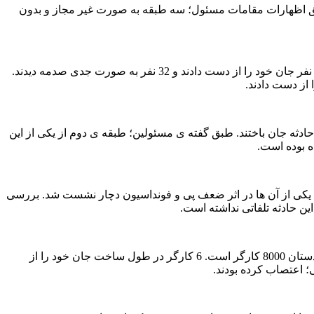
شت طبقه ی تجاری بیش از 1100 نفر جان خود را از دست دادند. طبق اظهارات مقامات مسئول؛ سه طبقه به صورت غیر مجاز و بدون
5. نشست ساختمان Mumbai در هند(2013): ساختمان پنج طبقه ای که در حال اجرا بود در منطقه ی غربی این شهر نشست کرد. دست کم61 نفر جان خود را از دست دادند و 32 نفر به صورت جدی صدمه دیدند.
Rio de Jane در برزیل(2012): سه ساختمان تجاری و متصل به هم نشست کردند. روی هم رفته17 نفر در این حادثه جان باختند. طبق گفته ی مسئولین؛ طبقه ی دوم از یکی از این
شت سانحه ای روی داد. به این شرح که یکی از آن ها در اثر ضعف پی و فونداسیون دچار نشست شد. بررسی
ین حادثه تلفاتی نداشته است.
8. مرکز خرید شهر Las Vegas در ایالات متحده امریکا(2009): پروژه ی عظیمی که با بودجه 9.2 میلیارد دلاری در این شهر ساخته شد. مدیون دستان 8000 کارگر است. 6 کارگر در طول ساخت جان خود را از