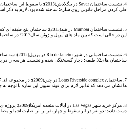
طی کردن مراحل قانونی روی سازه؛ ساخته شده بود. لازم به ذکر است که
این در حالی است که بین ماه های آپریل و ژوئنِ سال2013؛ در ساختمان های در حال ساخت این شهر هند(بمبئی)؛ بیش از 100 نفر جان خود را از دست دادند.
ساختمان های32 طبقه؛ دچار گسیختگی شده و نشست هر سه را در پی داشت. آن طور که ذکر شده؛ مجوزهای لازم برای ساخت کسب نشده بوده است.
ها نشان می دهد که تدابیر لازم برای فونداسیون این سازه با توجه به 
دست دادند؛ دو نفر در اثر سقوط و چهار نفر بر اثر اصابت اشیا و مصالح ساختمانی. در سال2008 کارگران در اعتراض به شر