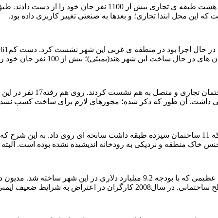
4. نشست ساختمان Savar در بنگلادش(2013): با سقوط این ساختمان ه
 این محل ابتدا تجاری؛ و بعدها به صنعتی تغییر کاربری داده بود.
6. نشست ساختمانی در شهر iro
7. ساختمان Lotus Riverside complex در چین(2009): در مجموعه ای که 11 ساختمان سیزده طبقه دا
جنس خاک منطقه و نزدیکی به رودخانه اندیشیده نشده بوده است. البته ا
ایط ضعیف ایمنی؛ اعتصاب کرده بودند.