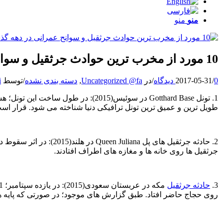
منو
منو
10 مورد از مخرب ترین حوادث جرثقیل و سوانح عمرانی در دهه گذشته
0 دیدگاه
/
2017-05-31
/
در
Uncategorized @fa
,
دسته بندی نشده
/
توسط
i
طویل ترین و عمیق ترین تونل ترافیکی دنیا شناخته می شود. قرار است
جرثقیل ها روی خانه ها و مغازه های اطراف افتادند.
3.
حادثه جرثقیل
مکه در عربستان سعودی(2015): در یازده سپتامبر؛ 111 نفر جان خود را در اثر سقوط یک جرثقیل تاور کرین از دست دادند. این حادثه در پی طوفان شدید شن و ماسه رخ داد و
روی حجاج حاضر افتاد. طبق گزارش های موجود؛ در صورتی که پایه ه