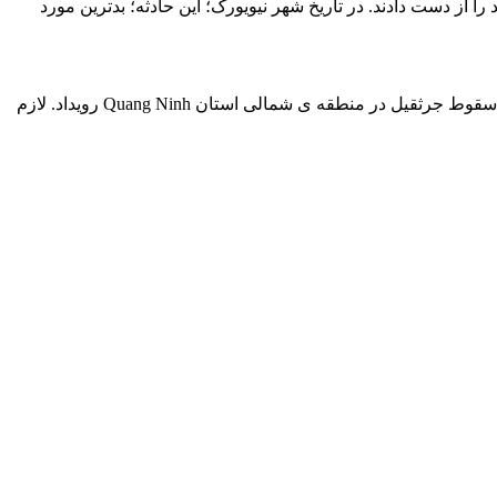
ده(2008): درمارسِ سال 2008؛ وقتی جرثقیل200 فوتی سقوط کرد و روی دو ساختمان افتاد؛ 7 نفر جان خود را از دست دادند. در تاریخ شهر نیویورک؛ این حادثه؛ بدترین مورد
10. سقوط جرثقیلِ Cai Lan در ویتنام(2008): هفت کارگر جان خود را از دست دادند و شش نفر دیگر به سختی آسیب دیدند. این سانحه در اثر سقوط جرثقیل در منطقه ی شمالی استان Quang Ninh رویداد. لازم