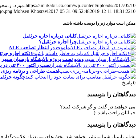
https://amirkabir-co.com/wp-content/uploads/2017/05/10-مورد-از-مخرب-ترین-حوادث-جرثقیل-و-سوانح-عمرانی-در-دهه-گذشته.jpg
10 مورد از مخرب ترین حوادث جرثقیل و سوانح عمرانی در دهه گذشته
2019-12-11 18:31:22
2017-05-31 09:52:48
Mohsen Khosravi
go.png
ممکن است موارد زیر را دوست داشته باشید
کلیاتی درباره اجاره جرثقیل
چرا اجاره جرثقیل؟
ماموت در انتظار تصاحب ALE
9 نکته اجاره جرثقیل که باید به خاطر داشته باشید
ویدیو نصب پروژه پالایشگاه پارسیان سپهر
نصب راکتور ۳۰۰ تنی در پالایشگاه شیراز
اهمیت طراحی و برنامه ریزی
چگونه جرثقیل
0
پاسخ
دیدگاهتان را بنویسید
می خواهید در گفت و گو شرکت کنید؟
خیالتان راحت باشد :)
دیدگاهتان را بنویسید
نشانی ایمیل شما منتشر نخواهد شد.
بخش‌های موردنیاز علامت‌گذاری 