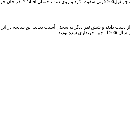
9. جرثقیل نیویورک در ایالات متح
ه بودند.