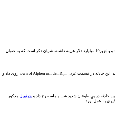
1. تونل Gotthard Base در سوئیس(2015): در طول ساخت این تونل؛ هشت نفر جان خود را از دست دادند. این تونل در سال2016 به اتمام رسید و بالغ بر10 میلیارد دلار هزینه داشته. شایان ذکر است که به عنوان
2. حادثه جرثقیل های پل Queen Juliana در هلند(2015): در اثر سقوط دو جرثقیلی که روی این پل کار می کردند؛ 20 نفر مجروح و مصدوم شدند. این حادثه در قسمت غربی town of Alphen aan den Rijn روی داد و
جرثقیل
مذکور
یری به عمل آورد.