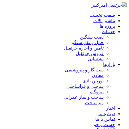
صفحه نخست
ماشین آلات
پروژه ها
خدمات
نصب سنگین
حمل و نقل سنگین
تامین و اجاره جرثقیل
فروش جرثقیل
پشتیبانی
بازارها
نفت گاز و پتروشیمی
معادن
توربین بادی
ساحلی و فراساحلی
نیروگاه
ساخت و ساز عمرانی
زیرساخت
اخبار
درباره ما
تماس با ما
جست و جو