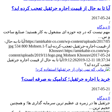
آیا تا به حال از قیمت اجاره جرثقیل تعجب کرده اید؟
2017-05-24
/
0 دیدگاه
مهم نیست که در چه حوزه ای مشغول به کار هستید؛ صنایع ساخت
و س…
https://amirkabir-co.com/wp-content/uploads/2017/05/آیا-تا-به-حال-
از-قیمت-اجاره-جرثقیل-تعجب-کرده-اید؟-1.jpg
Mohsen
800
534
Khosravi
https://amirkabir-co.com/wp-
content/uploads/2019/11/logo.png
Mohsen Khosravi
2017-05-24
2019-12-11 18:37:34
19:12:26
آیا تا به حال از قیمت اجاره جرثقیل
تعجب کرده اید؟
خرید یا اجاره جرثقیل؛ کدامیک به صرفه است؟
2017-05-21
/
0 دیدگاه
جرثقیل ها در زمره ی عظیم ترین سرمایه گذاری ها؛ و همچنین
حجیم ترین…