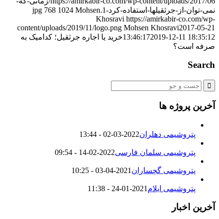
https://amirkabir-co.com/wp-content/uploads/2017/06/زمانی-که-
نمی-توان-از-جرثقیلها-استفاده-کرد-1.jpg
Mohsen
1024
768
Khosravi
https://amirkabir-co.com/wp-
content/uploads/2019/11/logo.png
Mohsen Khosravi
2017-05-21
2019-12-11 18:35:12
13:46:17
خرید یا اجاره جرثقیل؛ کدامیک به
صرفه است؟
Search
آخرین پروژه ها
پتروشیمی دهلران
2022-03-02 - 13:44
پتروشیمی سلمان فارسی
2022-02-14 - 09:54
پتروشیمی گچساران
2021-04-03 - 10:25
پتروشیمی ایلام
2021-01-24 - 11:38
آخرین اخبار