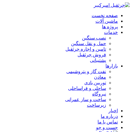
صفحه نخست
ماشین آلات
پروژه ها
خدمات
نصب سنگین
حمل و نقل سنگین
تامین و اجاره جرثقیل
فروش جرثقیل
پشتیبانی
بازارها
نفت گاز و پتروشیمی
معادن
توربین بادی
ساحلی و فراساحلی
نیروگاه
ساخت و ساز عمرانی
زیرساخت
اخبار
درباره ما
تماس با ما
جست و جو