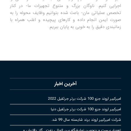
اجرایی کنیم. ناوگان بزرگ و متنوع تجهیزات ما- در کنار
تخصص عملیاتی مان- باعث شده بتوانیم وظایف محوله را به
صورت ایمن انجام داده و کارهای پیچیده و اغلب همراه با
زمانبندی دقیق را به خوبی به پایان ببریم.
آخرین اخبار
امیرکبیر اروند جزو 100 شرکت برتر جرثقیل 2022
امیرکبیر اروند جزو 100 شرکت برتر جرثقیل دنیا
شرکت امیرکبیر اروند برند شایسته سال 99 شد.
تعویق بیست و پنجمین نمایشگاه بین المللی نفت , گاز ,پالایش و