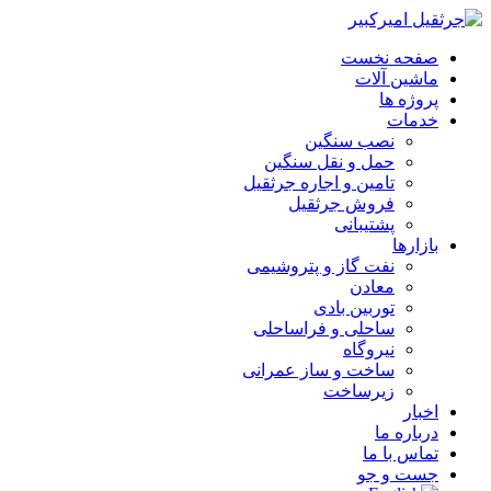
صفحه نخست
ماشین آلات
پروژه ها
خدمات
نصب سنگین
حمل و نقل سنگین
تامین و اجاره جرثقیل
فروش جرثقیل
پشتیبانی
بازارها
نفت گاز و پتروشیمی
معادن
توربین بادی
ساحلی و فراساحلی
نیروگاه
ساخت و ساز عمرانی
زیرساخت
اخبار
درباره ما
تماس با ما
جست و جو