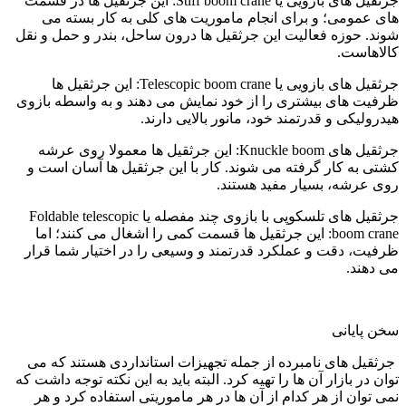
جرثقیل های بازویی یا Stiff boom crane: این جرثقیل ها در قسمت
های عمومی؛ و برای انجام ماموریت های کلی به کار بسته می
شوند. حوزه فعالیت این جرثقیل ها درون ساحل، بندر و حمل و نقل
کالاهاست.
جرثقیل های بازویی یا Telescopic boom crane: این جرثقیل ها
ظرفیت های بیشتری را از خود نمایش می دهند و به واسطه بازوی
هیدرولیکی و قدرتمند خود، مانور بالایی دارند.
جرثقیل های Knuckle boom: این جرثقیل ها معمولا روی عرشه
کشتی به کار گرفته می شوند. کار با این جرثقیل ها آسان است و
روی عرشه، بسیار مفید هستند.
جرثقیل های تلسکوپی با بازوی چند مفصله یا Foldable telescopic
boom crane: این جرثقیل ها قسمت کمی را اشغال می کنند؛ اما
ظرفیت، دقت و عملکرد قدرتمند و وسیعی را در اختیار شما قرار
می دهند.
سخن پایانی
جرثقیل های نامبرده از جمله تجهیزات استانداردی هستند که می
توان در بازار آن ها را تهیه کرد. البته باید به این نکته توجه داشت که
نمی توان از هر کدام از آن ها در هر ماموریتی استفاده کرد و هر