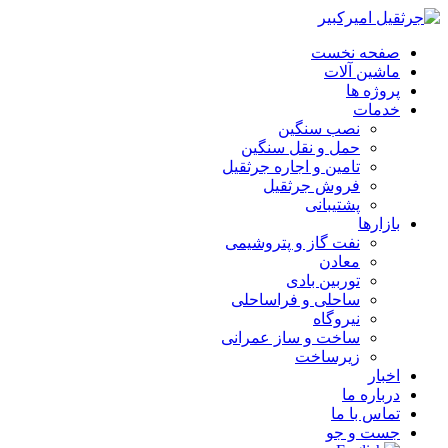
صفحه نخست
ماشین آلات
پروژه ها
خدمات
نصب سنگین
حمل و نقل سنگین
تامین و اجاره جرثقیل
فروش جرثقیل
پشتیبانی
بازارها
نفت گاز و پتروشیمی
معادن
توربین بادی
ساحلی و فراساحلی
نیروگاه
ساخت و ساز عمرانی
زیرساخت
اخبار
درباره ما
تماس با ما
جست و جو