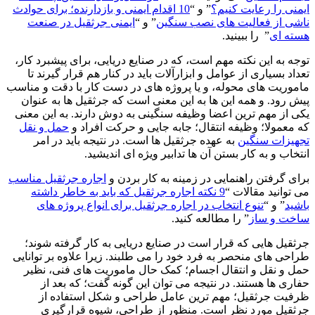
ایمنی را رعایت کنیم؟
” و “
10 اقدام ایمنی و بازدارنده؛ برای حوادث
ناشی از فعالیت های نصب سنگین
” و “
ایمنی جرثقیل در صنعت
هسته ای
” را ببینید.
توجه به این نکته مهم است، که در صنایع دریایی، برای پیشبرد کار،
تعداد بسیاری از عوامل و ابزارآلات باید در کنار هم قرار گیرند تا
ماموریت های محوله، و یا پروژه های در دست کار با دقت و مناسب
پیش رود. و همه این ها به این معنی است که جرثقیل ها به عنوان
یکی از مهم ترین اعضا وظیفه سنگینی به دوش دارند. به این معنی
که معمولا؛ وظیفه انتقال؛ جابه جایی و حرکت افراد و
حمل و نقل
تجهیزات سنگین
به عهده جرثقیل ها است. در نتیجه باید در امر
انتخاب و به کار بستن آن ها تدابیر ویژه ای اندیشید.
برای گرفتن راهنمایی در زمینه به کار بردن و
اجاره جرثقیل مناسب
می توانید مقالات “
9 نکته اجاره جرثقیل که باید به خاطر داشته
باشید
” و “
تنوع انتخاب در اجاره جرثقیل برای انواع پروژه های
ساخت و ساز
” را مطالعه کنید.
جرثقیل هایی که قرار است در صنایع دریایی به کار گرفته شوند؛
طراحی های منحصر به فرد خود را می طلبند. زیرا علاوه بر توانایی
حمل و نقل و انتقال اجسام؛ کمک حال ماموریت های فنی، نظیر
حفاری ها هستند. در نتیجه می توان این گونه گفت؛ که بعد از
ظرفیت جرثقیل؛ مهم ترین عامل طراحی و شکل استفاده از
جرثقیل مورد نظر است. منظور از طراحی، شیوه قرارگیری