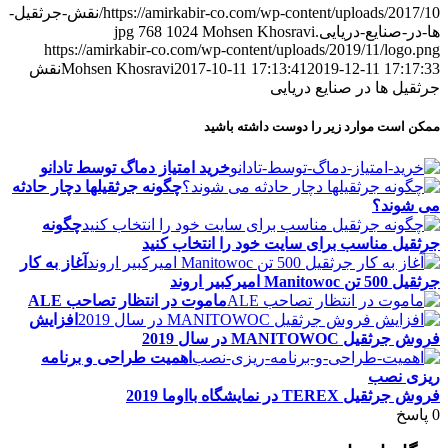
https://amirkabir-co.com/wp-content/uploads/2017/10/نقش-جرثقیل-
ها-در-صنایع-دریایی.jpg
Mohsen Khosravi
1024
768
https://amirkabir-co.com/wp-content/uploads/2019/11/logo.png
2019-12-11 17:17:33
2017-10-11 17:13:41
Mohsen Khosravi
نقش
جرثقیل ها در صنایع دریایی
ممکن است موارد زیر را دوست داشته باشید
خرید امتیاز دماگ توسط تادانو
چگونه جرثقیلها دچار حادثه
می شوند؟
چگونه
جرثقیل مناسب برای سایت خود را انتخاب کنید
آغاز به کار
جرثقیل 500 تن Manitowoc امیرکبیر اروند
ماموت در انتظار تصاحب ALE
افزایش
فروش جرثقیل MANITOWOC در سال 2019
اهمیت طراحی و برنامه
ریزی نصب
فروش جرثقیل TEREX در نمایشگاه بااوما 2019
0
پاسخ