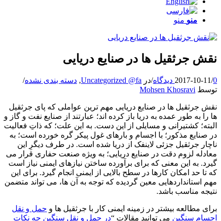
منو
منو
نقش جرثقیل ها در صنایع دریایی
0 دیدگاه
/
2017-10-11
/
در
Uncategorized @fa
,
دسته بندی نشده
/
توسط
Mohsen Khosravi
نقش جرثقیل ها در صنایع دریایی مهم ترین عواملی که پای جرثقیل
ها را به طور عمده به دریا باز کرده اند؛ عبارتند از صنایع نفت و گاز و
البته؛ کشتیرانی و مسایلی از این دست. به این علت؛ که ذاتِ فعالیت
در صنایع مذکور؛ با اجسام و بارهای غول پیکر گره خورده است؛ به
ناچار جرثقیل جزئی لاینفک از دریا شده است. در طرف دیگرِ این
معادله لزوم دقت در صنایع دریایی؛ به ویژه صنعت حفاری قرار می
گیرد. به این معنی که برای برآورده ساختن نیازهای ایمنی نیاز است
که تا حد امکان کارها در سطح بالایی از ایمنی انجام گیرد. برای این
مهم استانداردهایی معین گردیده که توجه به آن ها، می تواند متضمن
نتیجه مناسب باشد.
برای مطالعه بیشتر در زمینه ایمنی کار با جرثقیل ها و
حمل و نقل
اجسام سنگین
می توانید مقالات “
در حمل و نقل سنگین چه نکات