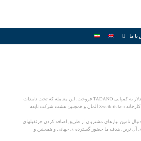
با ما
کمپانی TEREX بخش جرثقیل موبایل DEMAG خود را به مبلغ 215 میلیون دلار به کمپانی TADANO فروخت. این معامله که تحت تاییدات
نظارتی قراردارد شامل تمام جرثقیل های کارگاهی و چرخ زنجیری و شامل کارخانه Zweibrücken آلمان و همچنین هشت شرکت تابعه
انیه ای اعلام کرد : در پی خرید DEMAG تادانو به دنبال تامین نیازهای مشتریان از طریق اضافه کردن جرثقیلهای
ی آل ترین. هدف ما حضور گسترده ی جهانی و همچنین و