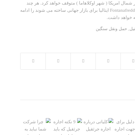
لید جرثقیلهای متحرک را در شمال امریکا ( شهر اوکلاهاما ) متوقف خواهد کرد. هر چند
تولید جرثقیلهای کارگاهی که در شهر Crespellano و تاور کرین که در شهر Fontanafredda ایتالیا برای بازار جهانی ساخته می شوند را ادامه
یل
,
حمل ونقل سنگین