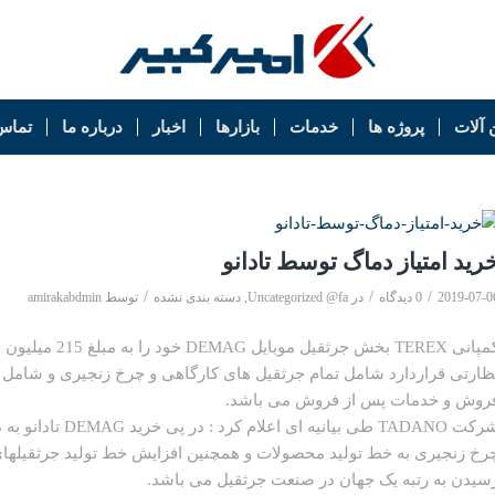
 آلات
پروژه ها
خدمات
بازارها
اخبار
درباره ما
تماس 
رید امتیاز دماگ توسط تادانو
/
/
/
2019-07-0
0 دیدگاه
در
Uncategorized @fa
,
دسته بندی نشده
توسط
amirakabdmin
روش و خدمات پس از فروش می باشد.
شرکت TADANO طی بی
رخ زنجیری به خط تولید محصولات و همچنین افزایش خط تولید جرثقیلها
سیدن به رتبه یک جهان در صنعت جرثقیل می باشد.