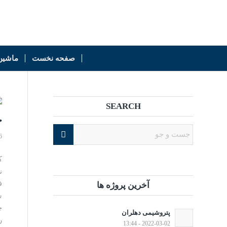
صفحه نخست
ماشین
SEARCH
خ
6
ف
آخرین پروژه ها
چ
پتروشیمی دهلران
ر
2022-03-02 - 13:44