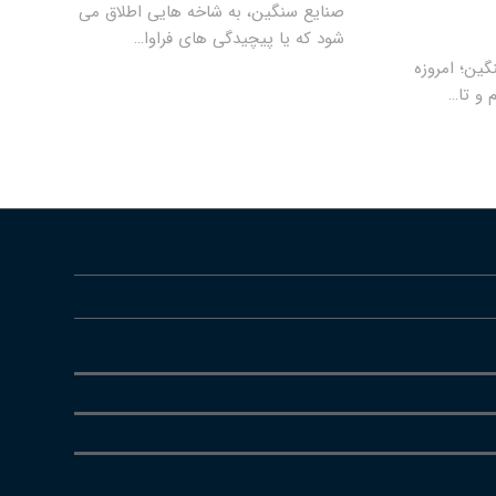
صنایع سنگین، به شاخه هایی اطلاق می
شود که یا پیچیدگی های فراوا…
گین؛ امروزه
 و تا…