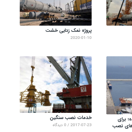
پروژه نمک زدایی خشت
2020-01-10
خدمات نصب سنگین
ده؛ برای
2017-07-23
/
0 دیدگاه
 های نصب