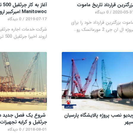
زرگترین قرارداد تاریخ ماموت
آغاز به کا
Manitowoc امیرکبیر اروند
2020-05-3
/
0 دیدگاه
2019-07-17
/
0 دیدگاه
اموت بزرگترین قرارداد خود را برای
شرکت خدمات اجاره جرثقیل 
وژه ال ان جی 2 مورمانسک رو…
اروند اخیرا جرثقیل 500 تن M…
یدیو نصب پروژه پالایشگاه پارسیان
شروع یک فصل جدید د
پهر
جرثقیل و کرایه تجهیزات
2018-08-01
/
0 دیدگاه