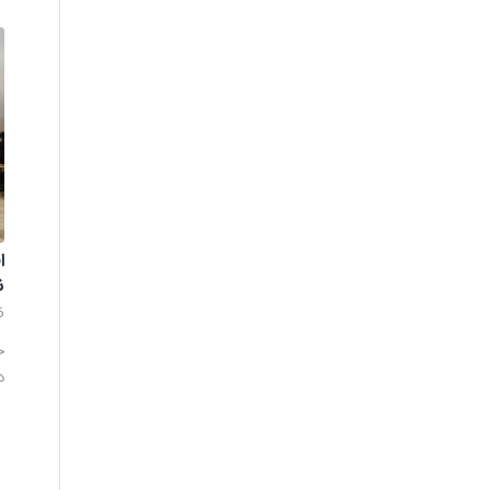
ا
ن
6
ح
د