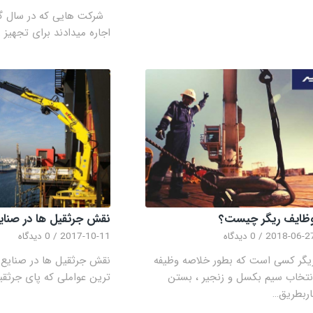
شرکت هایی که در سال گ
اجاره میدادند برای تجهیز 
ظایف ریگر چیست؟
نقش جرثقیل ها در صنایع
2018-06-2
/
0 دیدگاه
2017-10-11
/
0 دیدگاه
یگر کسی است که بطور خلاصه وظیفه
نقش جرثقیل ها در صنایع 
نتخاب سیم بکسل و زنجیر ، بستن
ترین عواملی که پای جرثقی
اربطریق…