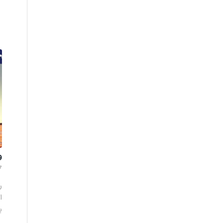
و
7
ر
ا
ب