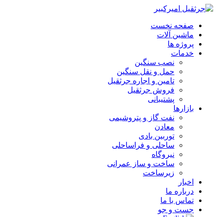
صفحه نخست
ماشین آلات
پروژه ها
خدمات
نصب سنگین
حمل و نقل سنگین
تامین و اجاره جرثقیل
فروش جرثقیل
پشتیبانی
بازارها
نفت گاز و پتروشیمی
معادن
توربین بادی
ساحلی و فراساحلی
نیروگاه
ساخت و ساز عمرانی
زیرساخت
اخبار
درباره ما
تماس با ما
جست و جو