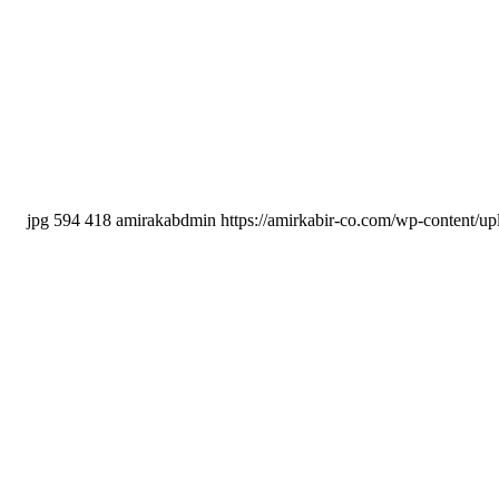
594
418
amirakabdmin
https://amirkabir-co.com/wp-content/u