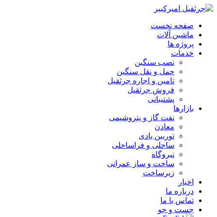
صفحه نخست
ماشین آلات
پروژه ها
خدمات
نصب سنگین
حمل و نقل سنگین
تامین و اجاره جرثقیل
فروش جرثقیل
پشتیبانی
بازارها
نفت گاز و پتروشیمی
معادن
توربین بادی
ساحلی و فراساحلی
نیروگاه
ساخت و ساز عمرانی
زیرساخت
اخبار
درباره ما
تماس با ما
جست و جو