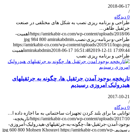
2018-06-17
/
0 دیدگاه
طراحی و برنامه ریزی نصب به شکل های مختلفی در صنعت
جرثقیل ظاهر…
https://amirkabir-co.com/wp-content/uploads/2018/06/اهمیت-
طراحی-و-برنامه-ریزی-نصب.jpg
amirakabdmin
800
984
https://amirkabir-co.com/wp-content/uploads/2019/11/logo.png
2019-12-11 17:09:44
2018-06-17 16:51:48
amirakabdmin
اهمیت
طراحی و برنامه ریزی نصب
تاریخچه بوجود آمدن جرثقیل ها، چگونه به جرثقیلهای
هیدرولیک امروزی رسیدیم
2017-10-21
/
0 دیدگاه
توانایی ما برای بلند کردن تجهیزات ساختمانی به ما اجازه داده ا…
https://amirkabir-co.com/wp-content/uploads/2017/10/تاریخچه-
بوجود-آمدن-جرثقیل-ها،-چگونه-به-جرثقیلهای-هیدرولیک-امروزی-
رسیدیم.jpg
https://amirkabir-co.com/wp-
Mohsen Khosravi
800
600