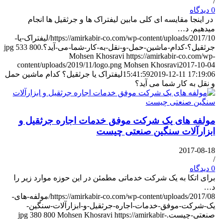
/
0 دیدگاه
در اینجا مقایسه ای کلی مابین لیفتراک ها و جرثقیل ها انجام
میدهیم. د…
https://amirkabir-co.com/wp-content/uploads/2017/10/لیفتراک-یا-
جرثقیل؟-کدام-ماشین-حمل-و-نقل-به-کار-شما-می-آید؟.jpg
800
533
Mohsen Khosravi
https://amirkabir-co.com/wp-
content/uploads/2019/11/logo.png
Mohsen Khosravi
2017-10-04
2019-12-11 17:19:06
15:41:59
لیفتراک یا جرثقیل؟ کدام ماشین حمل
و نقل به کار شما می آید؟
مولفه های یک شرکت موفق خدمات اجاره جرثقیل و
ابزارآلات سنگین صنعتی چیست
2017-08-18
/
0 دیدگاه
برای اتکا به یک شرکت خدماتی مطمئن در این حوزه موارد زیر را
د…
https://amirkabir-co.com/wp-content/uploads/2017/08/مولفه-های-
یک-شرکت-موفق-خدمات-اجاره-جرثقیل-و-ابزارآلات-سنگین-
صنعتی-چیست.jpg
https://amirkabir-
Mohsen Khosravi
800
380