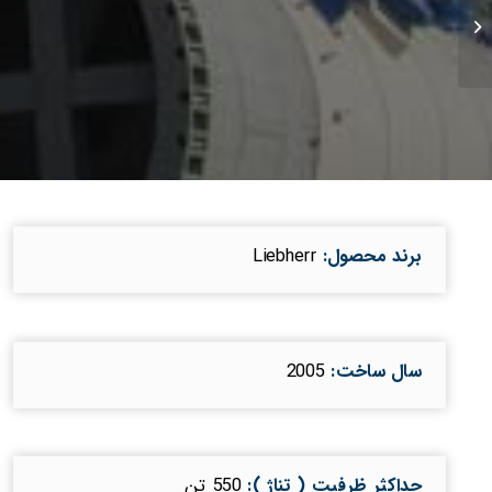
پروژه نمک زدایی خشت
برند محصول:
Liebherr
سال ساخت:
2005
حداکثر ظرفیت ( تناژ ):
550 تن