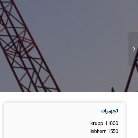
پالایشگاه گاز فاز 14 پارس
جنوبی (پایندان)
تجهیزات
Krupp 11000
liebherr 1550