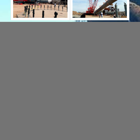
آخرین اخبار
امیرکبیر اروند جزو 100 شرکت برتر جرثقیل 2022
امیرکبیر اروند جزو 100 شرکت برتر جرثقیل دنیا
شرکت امیرکبیر اروند برند شایسته سال 99 شد.
تعویق بیست و پنجمین نمایشگاه بین المللی نفت , گاز ,پالایش و
پتروشیمی
آخرین پروژه ها