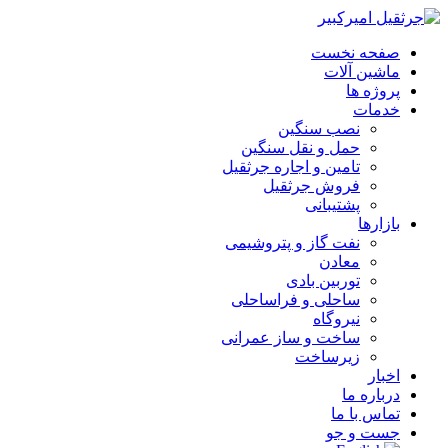
صفحه نخست
ماشین آلات
پروژه ها
خدمات
نصب سنگین
حمل و نقل سنگین
تامین و اجاره جرثقیل
فروش جرثقیل
پشتیبانی
بازارها
نفت گاز و پتروشیمی
معادن
توربین بادی
ساحلی و فراساحلی
نیروگاه
ساخت و ساز عمرانی
زیرساخت
اخبار
درباره ما
تماس با ما
جست و جو