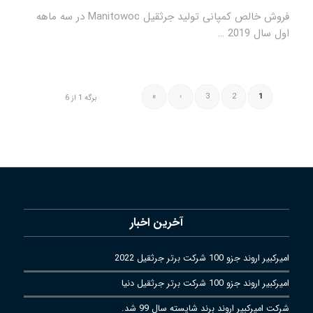
فروش خالص کمپانی تولید جرثقیل Manitowoc در سه ماهه
اول سال 2019 …
»
›
3
2
1
برگه 1 از 6
آخرین اخبار
امیرکبیر اروند جزو 100 شرکت برتر جرثقیل 2022
امیرکبیر اروند جزو 100 شرکت برتر جرثقیل دنیا
شرکت امیرکبیر اروند برند شایسته سال 99 شد.